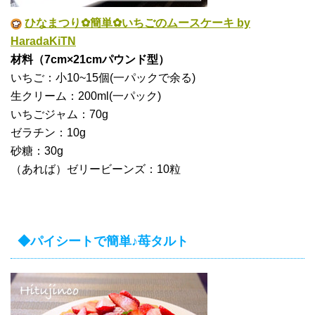
ひなまつり✿簡単✿いちごのムースケーキ by
HaradaKiTN
材料（7cm×21cmパウンド型）
いちご：小10~15個(一パックで余る)
生クリーム：200ml(一パック)
いちごジャム：70g
ゼラチン：10g
砂糖：30g
（あれば）ゼリービーンズ：10粒
◆パイシートで簡単♪苺タルト