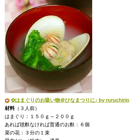
✿はまぐりのお吸い物＠ひなまつりに♪ by ruruchirin
材料
（３人前）
はまぐり：１５０ｇ～２００ｇ
あれば毬麩なければ普通のお麩：６個
菜の花：３分の１束