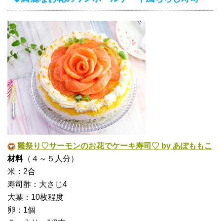
雛祭り♡サーモンのお花でケーキ寿司♡ by あぽももこ
材料
（４～５人分）
米：2合
寿司酢：大さじ4
大葉：10枚程度
卵：1個