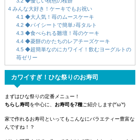
3.2
◆優しい桃色の桜餅
4
みんな大好き！ケーキでもお祝い
4.1
◆大人気！苺のムースケーキ
4.2
◆パイシートで簡単♪苺タルト
4.3
◆食べられる雛壇！苺のケーキ
4.4
◆菱餅のかたちのレアチーズケーキ
4.5
◆超簡単なのにカワイイ！飲むヨーグルトの
苺ゼリー
カワイすぎ！ひな祭りのお寿司
まずはひな祭りの定番メニュー！
ちらし寿司
を中心に、
お寿司を7種
ご紹介します(*'ω'*)
家で作れるお寿司といってもこんなにバラエティー豊富な
んですね！？