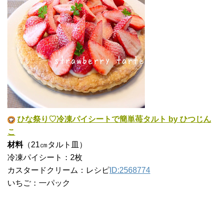
ひな祭り♡冷凍パイシートで簡単苺タルト by ひつじん
こ
材料
（21㎝タルト皿）
冷凍パイシート：2枚
カスタードクリーム：レシピ
ID:2568774
いちご：一パック