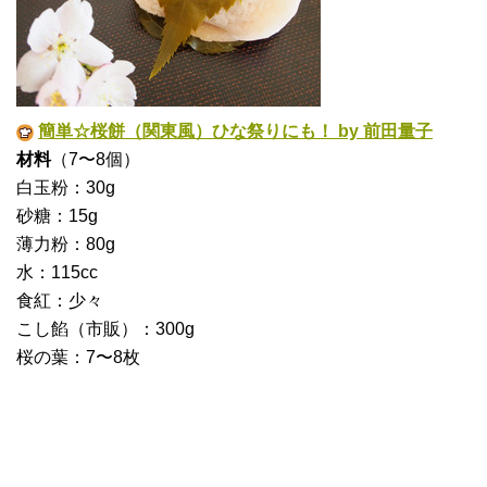
簡単☆桜餅（関東風）ひな祭りにも！ by 前田量子
材料
（7〜8個）
白玉粉：30g
砂糖：15g
薄力粉：80g
水：115cc
食紅：少々
こし餡（市販）：300g
桜の葉：7〜8枚