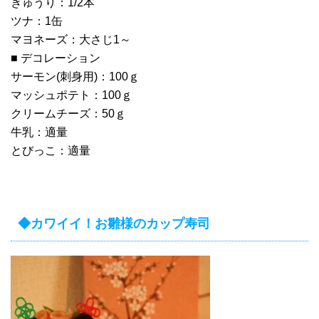
きゅうり：1/2本
ツナ：1缶
マヨネーズ：大さじ1～
■ デコレーション
サーモン(刺身用)：100ｇ
マッシュポテト：100ｇ
クリームチーズ：50ｇ
牛乳：適量
とびっこ：適量
◆カワイイ！お雛様のカップ寿司