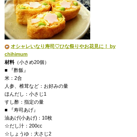
オシャレいなり寿司♡ひな祭りやお花見に！ by
chihimum
材料
（小さめ20個）
■ 『酢飯』
米：2合
人参、椎茸など：お好みの量
ほんだし：小さじ1
すし酢：指定の量
■ 『寿司あげ』
油あげ(小あげ)：10枚
☆だし汁：200cc
☆しょうゆ：大さじ2