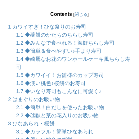
Contents
[
閉じる
]
1
カワイすぎ！ひな祭りのお寿司
1.1
◆菱餅のかたちのちらし寿司
1.2
◆みんなで食べれる！海鮮ちらし寿司
1.3
◆簡単＆食べやすい♪手まり寿司
1.4
◆綺麗なお花のワンホールケーキ風ちらし寿
司
1.5
◆カワイイ！お雛様のカップ寿司
1.6
◆淡い桃色♪桜餅のお寿司
1.7
◆いなり寿司もこんなに可愛く♪
2
はまぐりのお吸い物
2.1
◆簡単！白だしを使ったお吸い物
2.2
◆毬麩と菜の花入りのお吸い物
3
ひなあられ・桜餅
3.1
◆カラフル！簡単ひなあられ