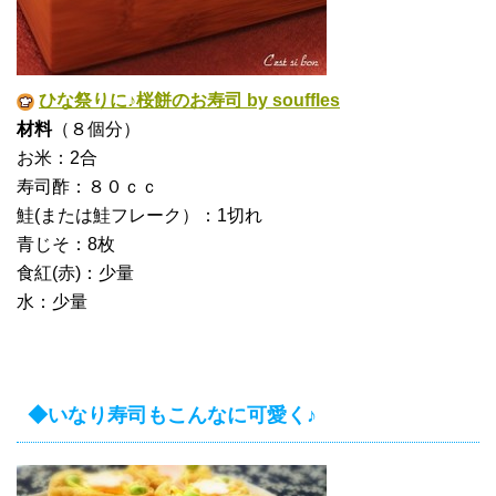
ひな祭りに♪桜餅のお寿司 by souffles
材料
（８個分）
お米：2合
寿司酢：８０ｃｃ
鮭(または鮭フレーク）：1切れ
青じそ：8枚
食紅(赤)：少量
水：少量
◆いなり寿司もこんなに可愛く♪