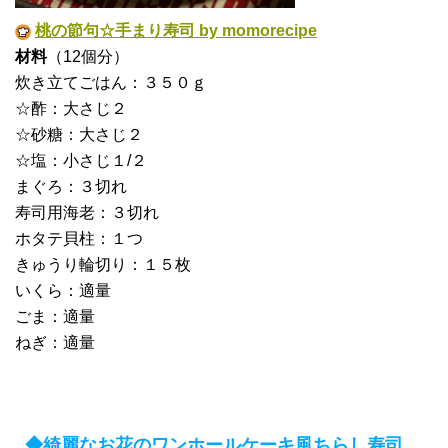
桃の節句☆手まり寿司 by momorecipe
材料
（12個分）
炊き立てごはん：３５０ｇ
☆酢：大さじ２
☆砂糖：大さじ２
☆塩：小さじ１/２
まぐろ：３切れ
寿司用海老：３切れ
ホタテ貝柱：１つ
きゅうり輪切り：１５枚
いくら：適量
ごま：適量
ねぎ：適量
◆綺麗なお花のワンホールケーキ風ちらし寿司