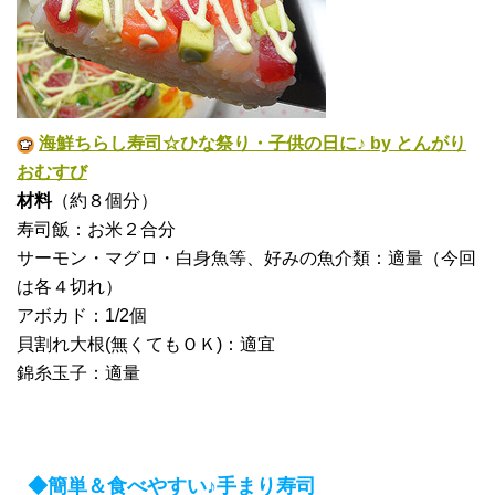
海鮮ちらし寿司☆ひな祭り・子供の日に♪ by とんがり
おむすび
材料
（約８個分）
寿司飯：お米２合分
サーモン・マグロ・白身魚等、好みの魚介類：適量（今回
は各４切れ）
アボカド：1/2個
貝割れ大根(無くてもＯＫ)：適宜
錦糸玉子：適量
◆簡単＆食べやすい♪手まり寿司