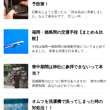
予防策！
記帳をしようと思ったら 「読み込みに失敗しまし
た」なんて表示がでて、 忙しい中、 ...
福岡・徳島間の交通手段【まとめ＆比
較】
今回は福岡〜徳島間の各移動手段についてまとめて
みました。 筆者も何度か行き来して ...
喪中期間は神社に参拝できないって本
当？
冠婚葬祭のひとつに喪中がありますが、 喪中の際の
基礎知識…あなたはどれぐらい知っ ...
オムツを洗濯機で洗ってしまった時の
対処法！！