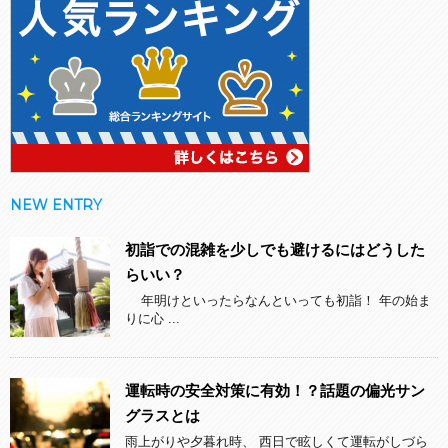
NEW ENTRY
初詣での混雑を少しでも避けるにはどうした
らいい？
年明けといったらなんといっても初詣！ 年の始ま
りに心 ...
運転時の安全対策に有効！？話題の偏光サン
グラスとは
雨上がりや夕暮れ時、 西日で眩しくて運転がしづら