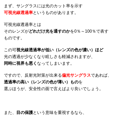
まず、サングラスには光のカット率を示す
可視光線透過率
というものがあります。
可視光線透過率とは
そのレンズが
どれだけ光を通すのか
を0％～100％で表す
ものです。
この可
視光線透過率が低い（レンズの色が濃い）ほど
光の透過が少なくなり眩しさも軽減されますが、
同時に視界も悪く
なってしまいます。
ですので、反射光対策が出来る
偏光サングラス
であれば、
透過率の高い（レンズの色が薄い）もの
を
選ぶほうが、安全性の面で言えばより良いでしょう。
また、
目の保護
という意味を重視するなら、