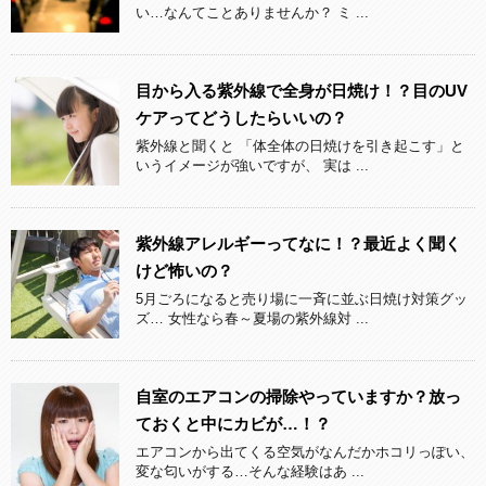
い…なんてことありませんか？ ミ ...
目から入る紫外線で全身が日焼け！？目のUV
ケアってどうしたらいいの？
紫外線と聞くと 「体全体の日焼けを引き起こす」と
いうイメージが強いですが、 実は ...
紫外線アレルギーってなに！？最近よく聞く
けど怖いの？
5月ごろになると売り場に一斉に並ぶ日焼け対策グッ
ズ… 女性なら春～夏場の紫外線対 ...
自室のエアコンの掃除やっていますか？放っ
ておくと中にカビが…！？
エアコンから出てくる空気がなんだかホコリっぽい、
変な匂いがする…そんな経験はあ ...