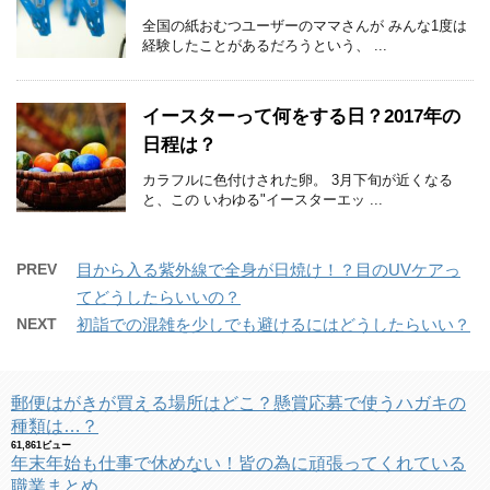
全国の紙おむつユーザーのママさんが みんな1度は
経験したことがあるだろうという、 ...
イースターって何をする日？2017年の
日程は？
カラフルに色付けされた卵。 3月下旬が近くなる
と、この いわゆる"イースターエッ ...
PREV
目から入る紫外線で全身が日焼け！？目のUVケアっ
てどうしたらいいの？
NEXT
初詣での混雑を少しでも避けるにはどうしたらいい？
郵便はがきが買える場所はどこ？懸賞応募で使うハガキの
種類は…？
61,861ビュー
年末年始も仕事で休めない！皆の為に頑張ってくれている
職業まとめ