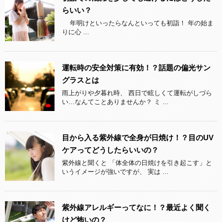
らいい？
年明けといったらなんといっても初詣！ 年の始ま
りに心 ...
運転時の安全対策に有効！？話題の偏光サン
グラスとは
雨上がりや夕暮れ時、 西日で眩しくて運転がしづら
い…なんてことありませんか？ ミ ...
目から入る紫外線で全身が日焼け！？目のUV
ケアってどうしたらいいの？
紫外線と聞くと 「体全体の日焼けを引き起こす」と
いうイメージが強いですが、 実は ...
紫外線アレルギーってなに！？最近よく聞く
けど怖いの？