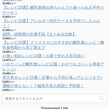
32,408ビュー
【レシピ10選】離乳食期の赤ちゃんでも食べられる手作り
ケーキ！
21,822ビュー
【レシピ10選】アレルギー対応ケーキを手作りしちゃお
う！
21,392ビュー
福岡・徳島間の交通手段【まとめ＆比較】
13,662ビュー
【レシピ10選】クリスマスにおすすめの離乳食レシピ！離
乳食初期から完了期まで
13,002ビュー
お食い初めレシピ14選！お家で作れる百日祝い
11,437ビュー
ハロウィンの離乳食レシピ12選！おやつもゴハンも簡単ア
レンジ♪
10,348ビュー
恵方巻きレシピ15選！定番から子供が喜ぶアレンジまで♪
9,632ビュー
通帳が使えない！？磁気不良の原因と予防策！
6,635ビュー
Sponsored Link