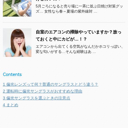
5月ごろになると売り場に一斉に並ぶ日焼け対策グッ
ズ… 女性なら春～夏場の紫外線対 ...
自室のエアコンの掃除やっていますか？放っ
ておくと中にカビが…！？
エアコンから出てくる空気がなんだかホコリっぽい、
変な匂いがする…そんな経験はあ ...
Contents
1
偏光レンズって何？普通のサングラスとどう違う？
2
運転時に偏光サングラスがおすすめな理由
3
偏光サングラスを選ぶときの注意点
4
まとめ