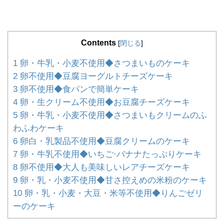
Contents
[
閉じる
]
1
卵・牛乳・小麦不使用◆さつまいものケーキ
2
卵不使用◆豆腐ヨーグルトチーズケーキ
3
卵不使用◆食パンで簡単ケーキ
4
卵・生クリーム不使用◆お豆腐チーズケーキ
5
卵・牛乳・小麦不使用◆さつまいもクリームのふ
わふわケーキ
6
卵白・乳製品不使用◆豆腐クリームのケーキ
7
卵・牛乳不使用◆いちご·バナナたっぷりケーキ
8
卵不使用◆大人も美味しいレアチーズケーキ
9
卵・乳・小麦不使用◆甘さ控えめの米粉のケーキ
10
卵・乳・小麦・大豆・米等不使用◆りんごゼリ
ーのケーキ