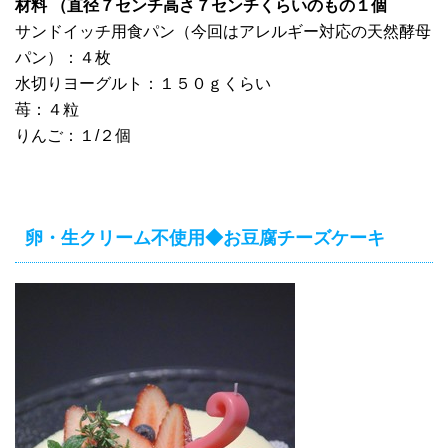
材料 （直径７センチ高さ７センチくらいのもの１個
サンドイッチ用食パン（今回はアレルギー対応の天然酵母
パン）：４枚
水切りヨーグルト：１５０ｇくらい
苺：４粒
りんご：１/２個
卵・生クリーム不使用◆お豆腐チーズケーキ