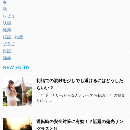
春
秋
レビュー
映画
健康
妊娠・出産
子育て
日記
雑学
NEW ENTRY
初詣での混雑を少しでも避けるにはどうした
らいい？
年明けといったらなんといっても初詣！ 年の始ま
りに心 ...
運転時の安全対策に有効！？話題の偏光サン
グラスとは