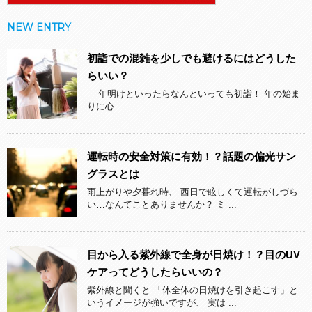
NEW ENTRY
初詣での混雑を少しでも避けるにはどうした
らいい？
年明けといったらなんといっても初詣！ 年の始ま
りに心 ...
運転時の安全対策に有効！？話題の偏光サン
グラスとは
雨上がりや夕暮れ時、 西日で眩しくて運転がしづら
い…なんてことありませんか？ ミ ...
目から入る紫外線で全身が日焼け！？目のUV
ケアってどうしたらいいの？
紫外線と聞くと 「体全体の日焼けを引き起こす」と
いうイメージが強いですが、 実は ...