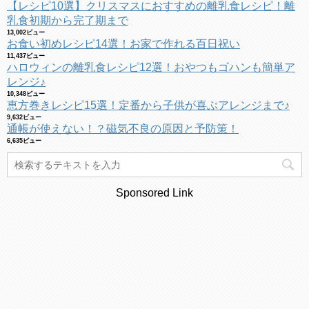
【レシピ10選】クリスマスにおすすめの離乳食レシピ！離
乳食初期から完了期まで
13,002ビュー
お食い初めレシピ14選！お家で作れる百日祝い
11,437ビュー
ハロウィンの離乳食レシピ12選！おやつもゴハンも簡単ア
レンジ♪
10,348ビュー
恵方巻きレシピ15選！定番から子供が喜ぶアレンジまで♪
9,632ビュー
通帳が使えない！？磁気不良の原因と予防策！
6,635ビュー
Sponsored Link