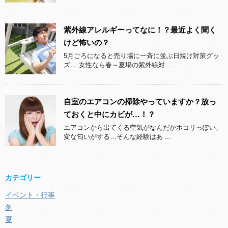
紫外線アレルギーってなに！？最近よく聞く
けど怖いの？
5月ごろになると売り場に一斉に並ぶ日焼け対策グッ
ズ… 女性なら春～夏場の紫外線対 ...
自室のエアコンの掃除やっていますか？放っ
ておくと中にカビが…！？
エアコンから出てくる空気がなんだかホコリっぽい、
変な匂いがする…そんな経験はあ ...
カテゴリー
イベント・行事
冬
夏