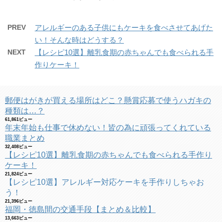
PREV
アレルギーのある子供にもケーキを食べさせてあげた
い！そんな時はどうする？
NEXT
【レシピ10選】離乳食期の赤ちゃんでも食べられる手
作りケーキ！
郵便はがきが買える場所はどこ？懸賞応募で使うハガキの
種類は…？
61,861ビュー
年末年始も仕事で休めない！皆の為に頑張ってくれている
職業まとめ
32,408ビュー
【レシピ10選】離乳食期の赤ちゃんでも食べられる手作り
ケーキ！
21,824ビュー
【レシピ10選】アレルギー対応ケーキを手作りしちゃお
う！
21,396ビュー
福岡・徳島間の交通手段【まとめ＆比較】
13,663ビュー