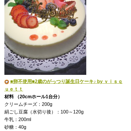
■卵不使用■2歳のがっつり誕生日ケーキ♪ by ｖｉｓｑ
ｕｅｔｔ
材料 （20cmホール1台分）
クリームチーズ：200g
絹ごし豆腐（水切り後）：100～120g
牛乳：200ml
砂糖：40g