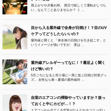
雨上がりや夕暮れ時、 西日で眩しくて運転がしづら
い…なんてことありませんか？ ミ ...
目から入る紫外線で全身が日焼け！？目のUV
ケアってどうしたらいいの？
紫外線と聞くと 「体全体の日焼けを引き起こす」と
いうイメージが強いですが、 実は ...
紫外線アレルギーってなに！？最近よく聞く
けど怖いの？
5月ごろになると売り場に一斉に並ぶ日焼け対策グッ
ズ… 女性なら春～夏場の紫外線対 ...
自室のエアコンの掃除やっていますか？放っ
ておくと中にカビが…！？
エアコンから出てくる空気がなんだかホコリっぽい、