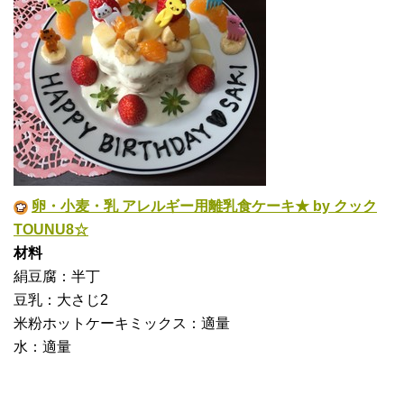
卵・小麦・乳 アレルギー用離乳食ケーキ★ by クック
TOUNU8☆
材料
絹豆腐：半丁
豆乳：大さじ2
米粉ホットケーキミックス：適量
水：適量