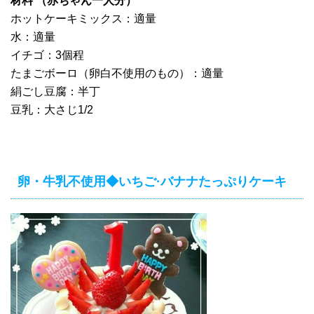
材料 （赤ちゃん一人分）
ホットケーキミックス：適量
水：適量
イチゴ：3個程
たまごボーロ（卵白不使用のもの）：適量
絹ごし豆腐：半丁
豆乳：大さじ1/2
卵・牛乳不使用◆いちご·バナナたっぷりケーキ