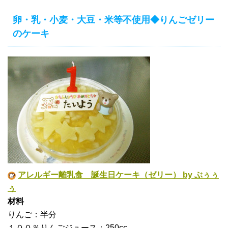
卵・乳・小麦・大豆・米等不使用◆りんごゼリー
のケーキ
アレルギー離乳食 誕生日ケーキ（ゼリー） by ぶぅぅ
ぅ
材料
りんご：半分
１００％りんごジュース：250cc