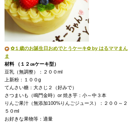
✿１歳のお誕生日おめでとうケーキ✿ by はるママまん
ま
材料 （１２㎝ケーキ型）
豆乳（無調整）：２００ml
上新粉：１００g
てんさい糖：大さじ２（好みで）
さつまいも（鳴門金時）or 焼き芋：小～中３本
りんご果汁（無添加100%りんごジュース）：２００～２
５０ml
お好きな果物等：適量