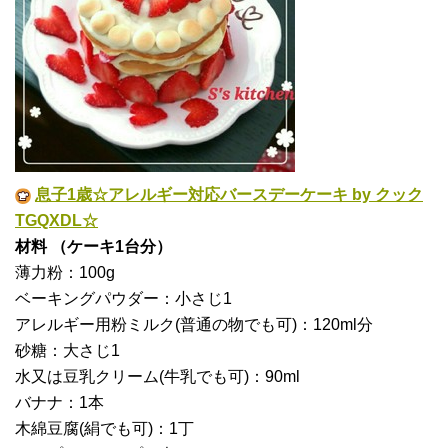
息子1歳☆アレルギー対応バースデーケーキ by クック
TGQXDL☆
材料 （ケーキ1台分）
薄力粉：100g
ベーキングパウダー：小さじ1
アレルギー用粉ミルク(普通の物でも可)：120ml分
砂糖：大さじ1
水又は豆乳クリーム(牛乳でも可)：90ml
バナナ：1本
木綿豆腐(絹でも可)：1丁